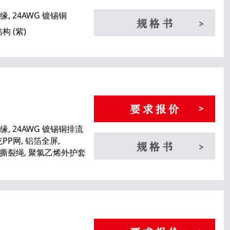
缘, 24AWG 镀锡铜
构 (紫)
缘, 24AWG 镀锡铜排流
PP网, 铝箔全屏,
, 撕裂绳, 聚氯乙烯外护套