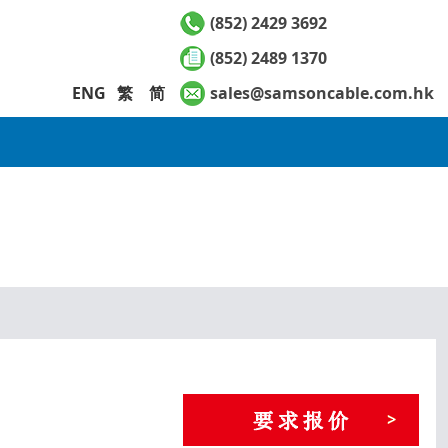
(852) 2429 3692
(852) 2489 1370
ENG
繁
简
sales@samsoncable.com.hk