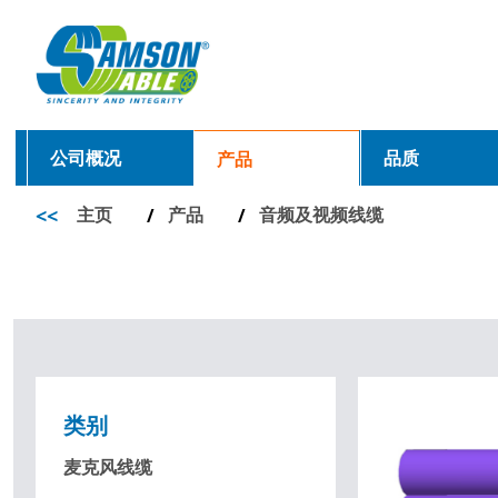
公司概况
品质
产品
<<
主页
产品
音频及视频线缆
/
/
类别
麦克风线缆