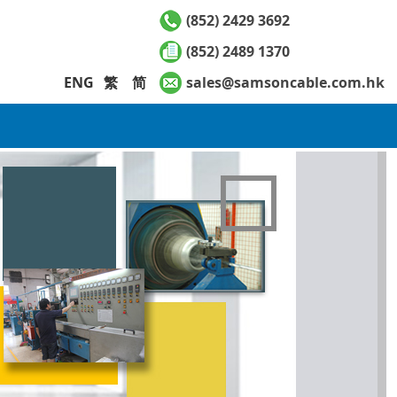
(852) 2429 3692
(852) 2489 1370
ENG
繁
简
sales@samsoncable.com.hk