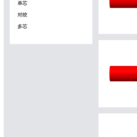
单芯
对绞
多芯